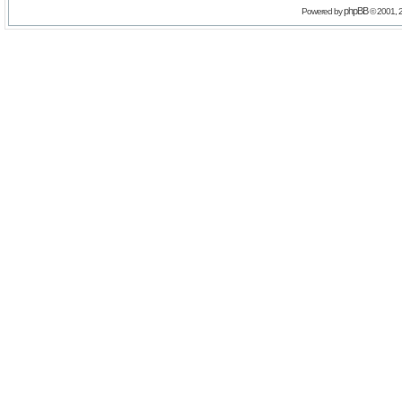
phpBB
Powered by
© 2001, 