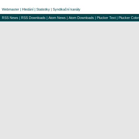
Webmaster
|
Hledání
|
Statistiky
|
Syndikační kanály
RSS News
|
RSS Downloads
|
Atom News
|
Atom Downloads
|
Plucker Text
|
Plucker Color