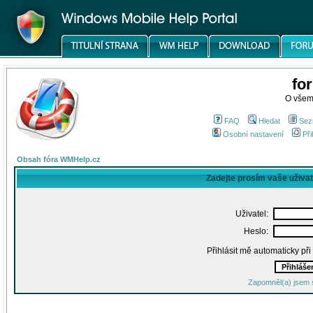
fo
O všem
FAQ
Hledat
Sez
Osobní nastavení
Při
Obsah fóra WMHelp.cz
Zadejte prosím vaše uživa
Uživatel:
Heslo:
Přihlásit mě automaticky př
Zapomněl(a) jsem 