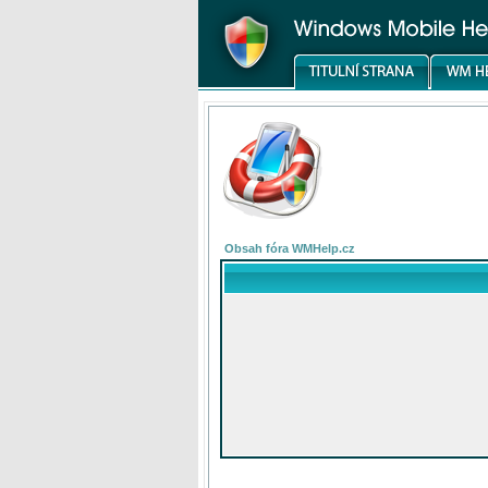
Obsah fóra WMHelp.cz