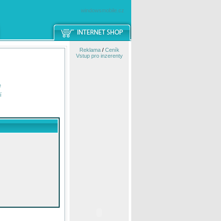
windowsmobile.cz
Reklama
/
Ceník
Vstup pro inzerenty
e
í