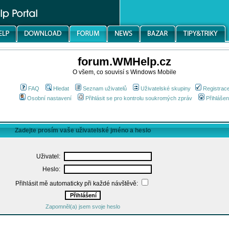
forum.WMHelp.cz
O všem, co souvisí s Windows Mobile
FAQ
Hledat
Seznam uživatelů
Uživatelské skupiny
Registrac
Osobní nastavení
Přihlásit se pro kontrolu soukromých zpráv
Přihlášen
Zadejte prosím vaše uživatelské jméno a heslo
Uživatel:
Heslo:
Přihlásit mě automaticky při každé návštěvě:
Zapomněl(a) jsem svoje heslo