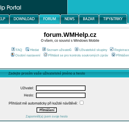
forum.WMHelp.cz
O všem, co souvisí s Windows Mobile
FAQ
Hledat
Seznam uživatelů
Uživatelské skupiny
Registrac
Osobní nastavení
Přihlásit se pro kontrolu soukromých zpráv
Přihlášen
Zadejte prosím vaše uživatelské jméno a heslo
Uživatel:
Heslo:
Přihlásit mě automaticky při každé návštěvě:
Zapomněl(a) jsem svoje heslo