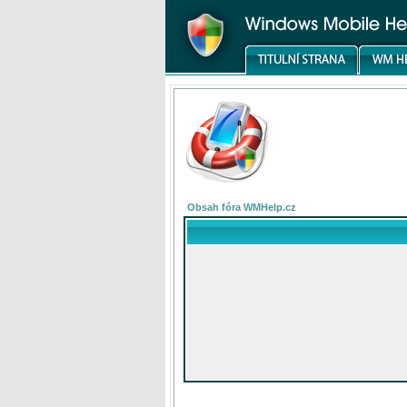
Obsah fóra WMHelp.cz