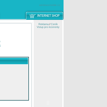
windowsmobile.cz
Reklama
/
Ceník
Vstup pro inzerenty
e
í