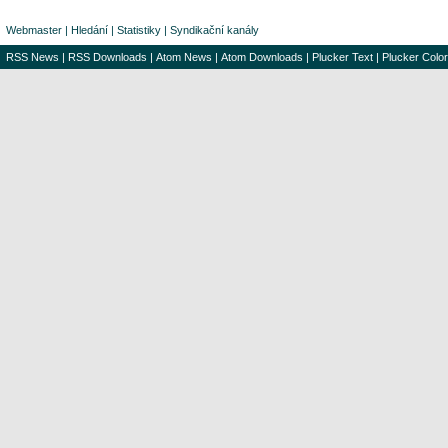
Webmaster
|
Hledání
|
Statistiky
|
Syndikační kanály
RSS News
|
RSS Downloads
|
Atom News
|
Atom Downloads
|
Plucker Text
|
Plucker Color