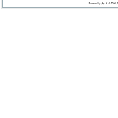
phpBB
Powered by
© 2001, 