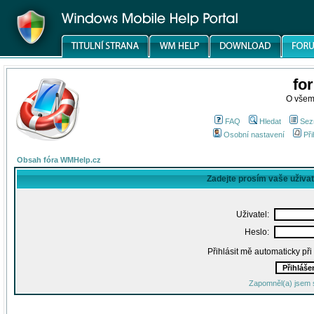
fo
O všem
FAQ
Hledat
Sez
Osobní nastavení
Při
Obsah fóra WMHelp.cz
Zadejte prosím vaše uživa
Uživatel:
Heslo:
Přihlásit mě automaticky př
Zapomněl(a) jsem 