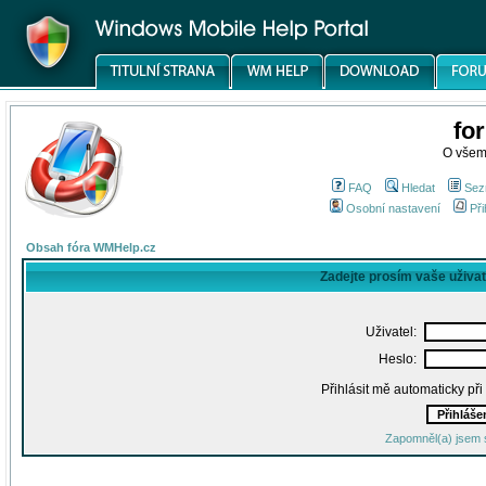
fo
O všem
FAQ
Hledat
Sez
Osobní nastavení
Při
Obsah fóra WMHelp.cz
Zadejte prosím vaše uživa
Uživatel:
Heslo:
Přihlásit mě automaticky př
Zapomněl(a) jsem 