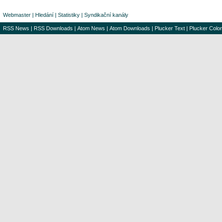
Webmaster
|
Hledání
|
Statistiky
|
Syndikační kanály
RSS News
|
RSS Downloads
|
Atom News
|
Atom Downloads
|
Plucker Text
|
Plucker Color