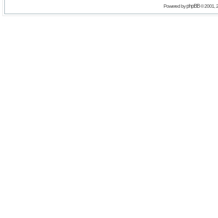
phpBB
Powered by
© 2001, 