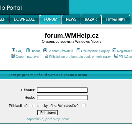
forum.WMHelp.cz
O všem, co souvisí s Windows Mobile
FAQ
Hledat
Seznam uživatelů
Uživatelské skupiny
Registrac
Osobní nastavení
Přihlásit se pro kontrolu soukromých zpráv
Přihlášen
Zadejte prosím vaše uživatelské jméno a heslo
Uživatel:
Heslo:
Přihlásit mě automaticky při každé návštěvě:
Zapomněl(a) jsem svoje heslo