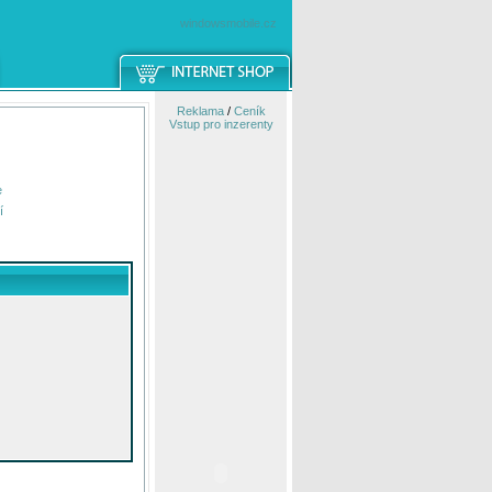
windowsmobile.cz
Reklama
/
Ceník
Vstup pro inzerenty
e
í