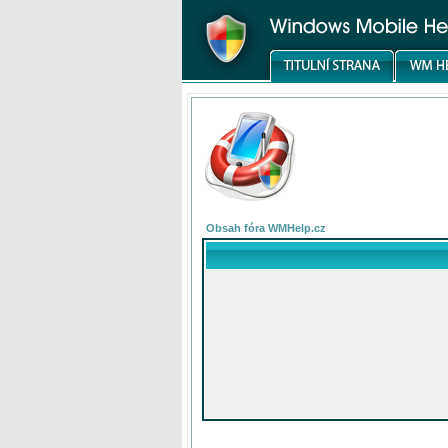
Obsah fóra WMHelp.cz