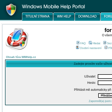
fo
O všem
FAQ
Hledat
Sez
Osobní nastavení
Při
Obsah fóra WMHelp.cz
Zadejte prosím vaše uživa
Uživatel:
Heslo:
Přihlásit mě automaticky př
Zapomněl(a) jsem 