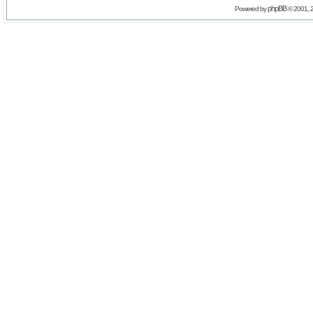
phpBB
Powered by
© 2001, 