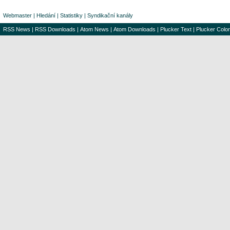
Webmaster
|
Hledání
|
Statistiky
|
Syndikační kanály
RSS News
|
RSS Downloads
|
Atom News
|
Atom Downloads
|
Plucker Text
|
Plucker Color