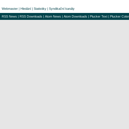
Webmaster
|
Hledání
|
Statistiky
|
Syndikační kanály
RSS News
|
RSS Downloads
|
Atom News
|
Atom Downloads
|
Plucker Text
|
Plucker Color