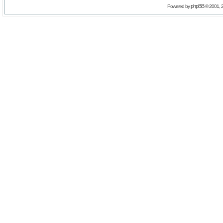
phpBB
Powered by
© 2001, 