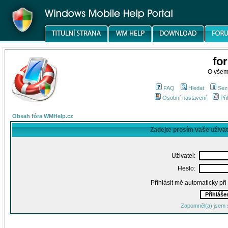
fo
O všem
FAQ
Hledat
Sez
Osobní nastavení
Při
Obsah fóra WMHelp.cz
Zadejte prosím vaše uživa
Uživatel:
Heslo:
Přihlásit mě automaticky př
Zapomněl(a) jsem 