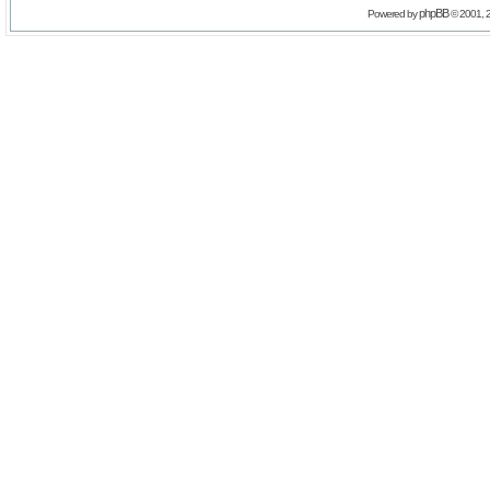
phpBB
Powered by
© 2001, 