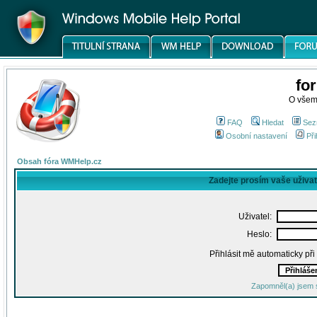
fo
O všem
FAQ
Hledat
Sez
Osobní nastavení
Při
Obsah fóra WMHelp.cz
Zadejte prosím vaše uživa
Uživatel:
Heslo:
Přihlásit mě automaticky př
Zapomněl(a) jsem 