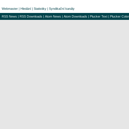
Webmaster
|
Hledání
|
Statistiky
|
Syndikační kanály
RSS News
|
RSS Downloads
|
Atom News
|
Atom Downloads
|
Plucker Text
|
Plucker Color