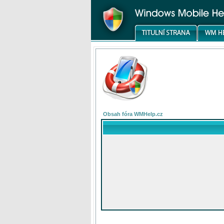
Obsah fóra WMHelp.cz