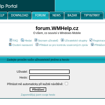
forum.WMHelp.cz
O všem, co souvisí s Windows Mobile
FAQ
Hledat
Seznam uživatelů
Uživatelské skupiny
Registrac
Osobní nastavení
Přihlásit se pro kontrolu soukromých zpráv
Přihlášen
Zadejte prosím vaše uživatelské jméno a heslo
Uživatel:
Heslo:
Přihlásit mě automaticky při každé návštěvě:
Zapomněl(a) jsem svoje heslo