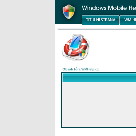
Obsah fóra WMHelp.cz