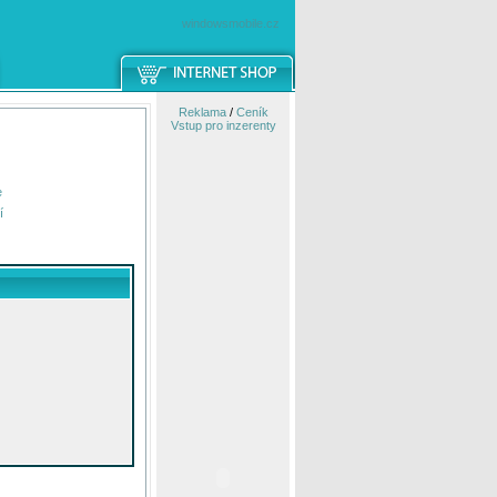
windowsmobile.cz
Reklama
/
Ceník
Vstup pro inzerenty
e
í