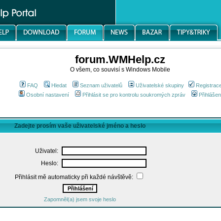
forum.WMHelp.cz
O všem, co souvisí s Windows Mobile
FAQ
Hledat
Seznam uživatelů
Uživatelské skupiny
Registrac
Osobní nastavení
Přihlásit se pro kontrolu soukromých zpráv
Přihlášen
Zadejte prosím vaše uživatelské jméno a heslo
Uživatel:
Heslo:
Přihlásit mě automaticky při každé návštěvě:
Zapomněl(a) jsem svoje heslo