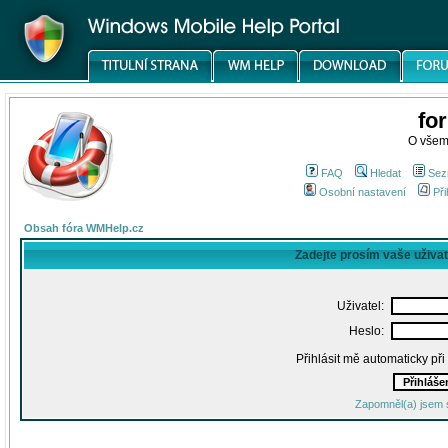
fo
O všem
FAQ
Hledat
Sez
Osobní nastavení
Při
Obsah fóra WMHelp.cz
Zadejte prosím vaše uživa
Uživatel:
Heslo:
Přihlásit mě automaticky př
Zapomněl(a) jsem 