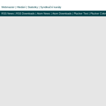
Webmaster
|
Hledání
|
Statistiky
|
Syndikační kanály
RSS News
|
RSS Downloads
|
Atom News
|
Atom Downloads
|
Plucker Text
|
Plucker Color