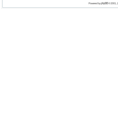
phpBB
Powered by
© 2001, 