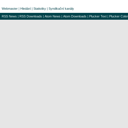
Webmaster
|
Hledání
|
Statistiky
|
Syndikační kanály
RSS News
|
RSS Downloads
|
Atom News
|
Atom Downloads
|
Plucker Text
|
Plucker Color