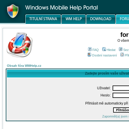
fo
O všem
FAQ
Hledat
Sez
Osobní nastavení
Při
Obsah fóra WMHelp.cz
Zadejte prosím vaše uživa
Uživatel:
Heslo:
Přihlásit mě automaticky př
Zapomněl(a) jsem 