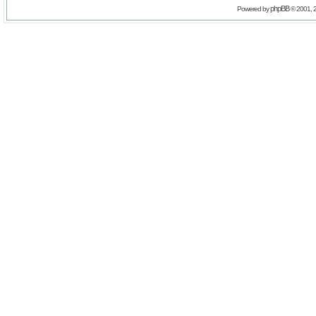
phpBB
Powered by
© 2001, 