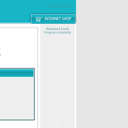
windowsmobile.cz
Reklama
/
Ceník
Vstup pro inzerenty
e
í