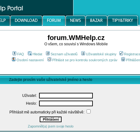
forum.WMHelp.cz
O všem, co souvisí s Windows Mobile
FAQ
Hledat
Seznam uživatelů
Uživatelské skupiny
Registrac
Osobní nastavení
Přihlásit se pro kontrolu soukromých zpráv
Přihlášen
Zadejte prosím vaše uživatelské jméno a heslo
Uživatel:
Heslo:
Přihlásit mě automaticky při každé návštěvě:
Zapomněl(a) jsem svoje heslo