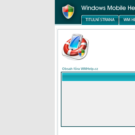
Obsah fóra WMHelp.cz