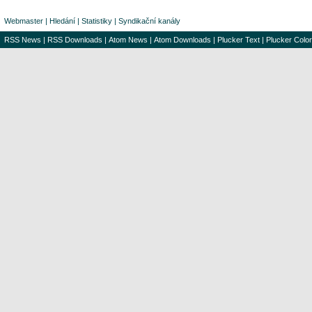
Webmaster
|
Hledání
|
Statistiky
|
Syndikační kanály
RSS News
|
RSS Downloads
|
Atom News
|
Atom Downloads
|
Plucker Text
|
Plucker Color