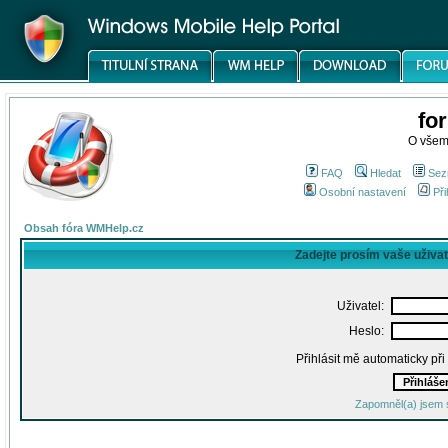
fo
O všem
FAQ
Hledat
Sez
Osobní nastavení
Při
Obsah fóra WMHelp.cz
Zadejte prosím vaše uživa
Uživatel:
Heslo:
Přihlásit mě automaticky př
Zapomněl(a) jsem 