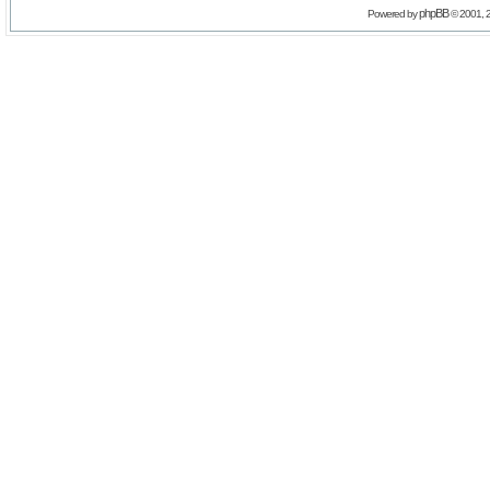
phpBB
Powered by
© 2001, 