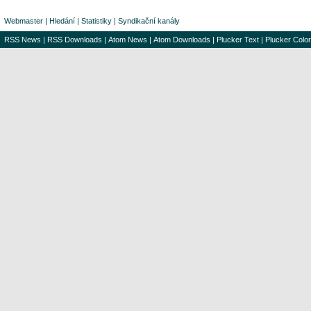
Webmaster
|
Hledání
|
Statistiky
|
Syndikační kanály
RSS News
|
RSS Downloads
|
Atom News
|
Atom Downloads
|
Plucker Text
|
Plucker Color