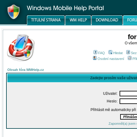
fo
O všem
FAQ
Hledat
Sez
Osobní nastavení
Při
Obsah fóra WMHelp.cz
Zadejte prosím vaše uživa
Uživatel:
Heslo:
Přihlásit mě automaticky př
Zapomněl(a) jsem 