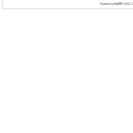
phpBB
Powered by
© 2001, 