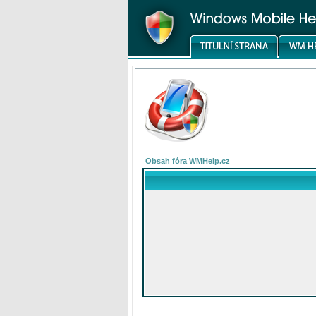
Obsah fóra WMHelp.cz