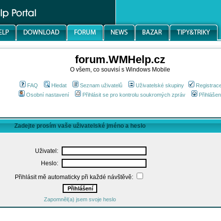
forum.WMHelp.cz
O všem, co souvisí s Windows Mobile
FAQ
Hledat
Seznam uživatelů
Uživatelské skupiny
Registrac
Osobní nastavení
Přihlásit se pro kontrolu soukromých zpráv
Přihlášen
Zadejte prosím vaše uživatelské jméno a heslo
Uživatel:
Heslo:
Přihlásit mě automaticky při každé návštěvě:
Zapomněl(a) jsem svoje heslo