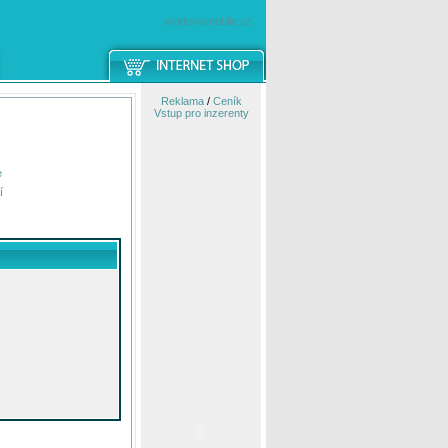
windowsmobile.cz
Reklama
/
Ceník
Vstup pro inzerenty
e
í