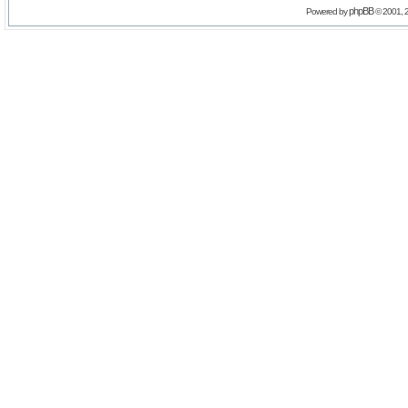
phpBB
Powered by
© 2001, 