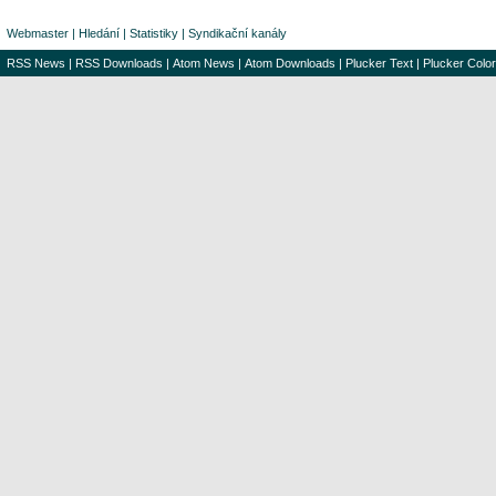
Webmaster
|
Hledání
|
Statistiky
|
Syndikační kanály
RSS News
|
RSS Downloads
|
Atom News
|
Atom Downloads
|
Plucker Text
|
Plucker Color