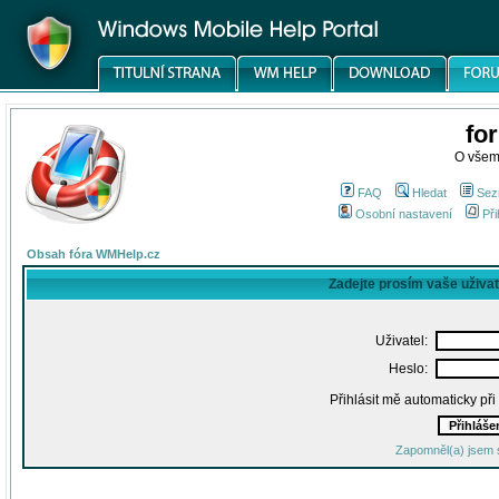
fo
O všem
FAQ
Hledat
Sez
Osobní nastavení
Při
Obsah fóra WMHelp.cz
Zadejte prosím vaše uživa
Uživatel:
Heslo:
Přihlásit mě automaticky př
Zapomněl(a) jsem 