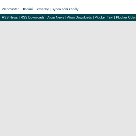
Webmaster
|
Hledání
|
Statistiky
|
Syndikační kanály
RSS News
|
RSS Downloads
|
Atom News
|
Atom Downloads
|
Plucker Text
|
Plucker Color