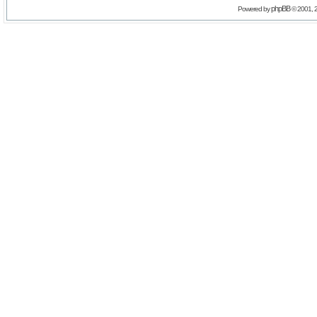
phpBB
Powered by
© 2001, 