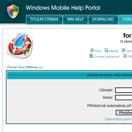
fo
O všem
FAQ
Hledat
Sez
Osobní nastavení
Při
Obsah fóra WMHelp.cz
Zadejte prosím vaše uživa
Uživatel:
Heslo:
Přihlásit mě automaticky př
Zapomněl(a) jsem 