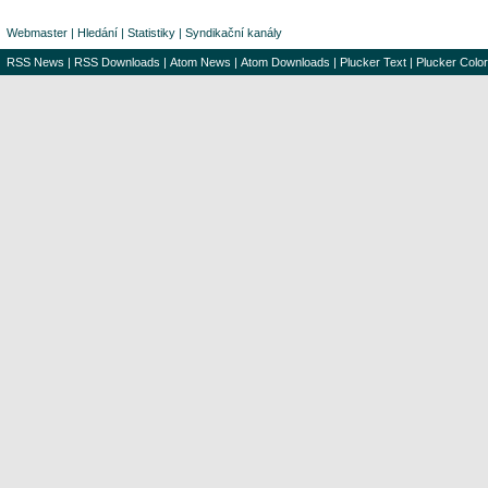
Webmaster
|
Hledání
|
Statistiky
|
Syndikační kanály
RSS News
|
RSS Downloads
|
Atom News
|
Atom Downloads
|
Plucker Text
|
Plucker Color