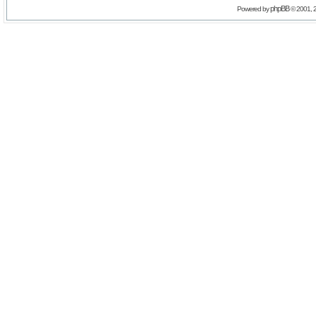
phpBB
Powered by
© 2001, 