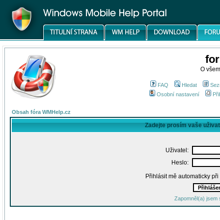
fo
O všem
FAQ
Hledat
Sez
Osobní nastavení
Při
Obsah fóra WMHelp.cz
Zadejte prosím vaše uživa
Uživatel:
Heslo:
Přihlásit mě automaticky př
Zapomněl(a) jsem 