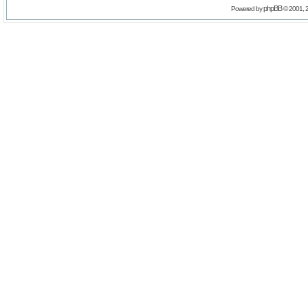
phpBB
Powered by
© 2001, 