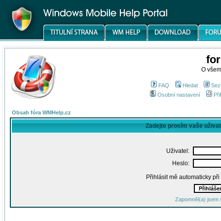
fo
O všem
FAQ
Hledat
Sez
Osobní nastavení
Při
Obsah fóra WMHelp.cz
Zadejte prosím vaše uživa
Uživatel:
Heslo:
Přihlásit mě automaticky př
Zapomněl(a) jsem 