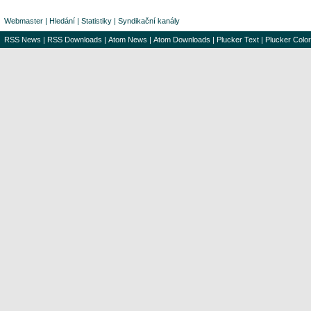
Webmaster
|
Hledání
|
Statistiky
|
Syndikační kanály
RSS News
|
RSS Downloads
|
Atom News
|
Atom Downloads
|
Plucker Text
|
Plucker Color