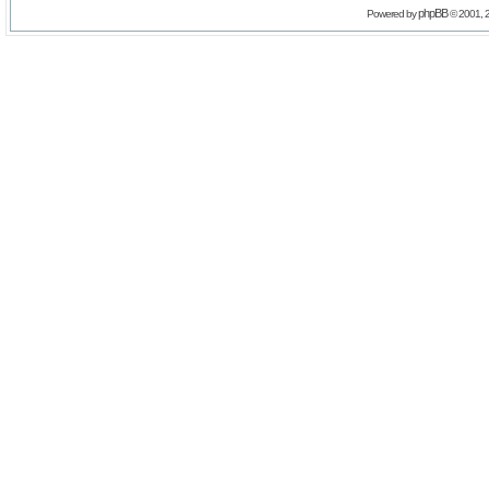
phpBB
Powered by
© 2001, 