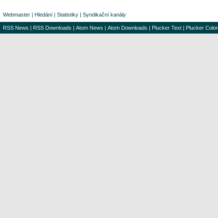
Webmaster
|
Hledání
|
Statistiky
|
Syndikační kanály
RSS News
|
RSS Downloads
|
Atom News
|
Atom Downloads
|
Plucker Text
|
Plucker Color