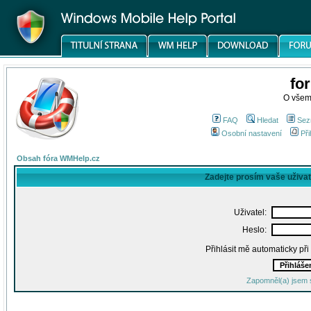
fo
O všem
FAQ
Hledat
Sez
Osobní nastavení
Při
Obsah fóra WMHelp.cz
Zadejte prosím vaše uživa
Uživatel:
Heslo:
Přihlásit mě automaticky př
Zapomněl(a) jsem 