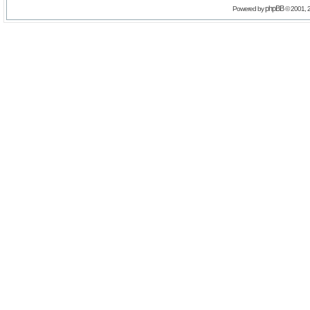
phpBB
Powered by
© 2001, 