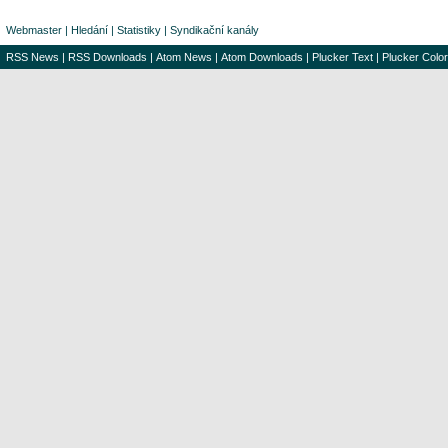
Webmaster
|
Hledání
|
Statistiky
|
Syndikační kanály
RSS News
|
RSS Downloads
|
Atom News
|
Atom Downloads
|
Plucker Text
|
Plucker Color