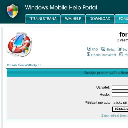
fo
O všem
FAQ
Hledat
Sez
Osobní nastavení
Při
Obsah fóra WMHelp.cz
Zadejte prosím vaše uživa
Uživatel:
Heslo:
Přihlásit mě automaticky př
Zapomněl(a) jsem 