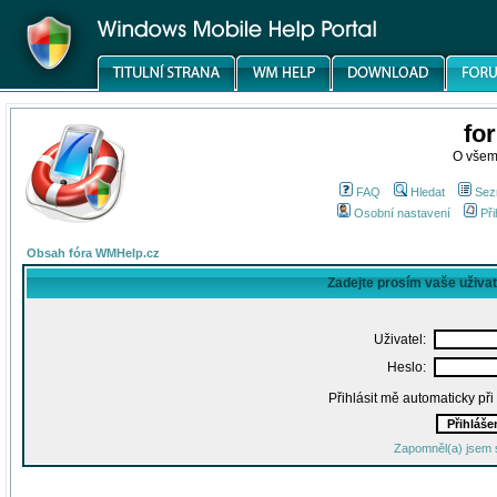
fo
O všem
FAQ
Hledat
Sez
Osobní nastavení
Při
Obsah fóra WMHelp.cz
Zadejte prosím vaše uživa
Uživatel:
Heslo:
Přihlásit mě automaticky př
Zapomněl(a) jsem 