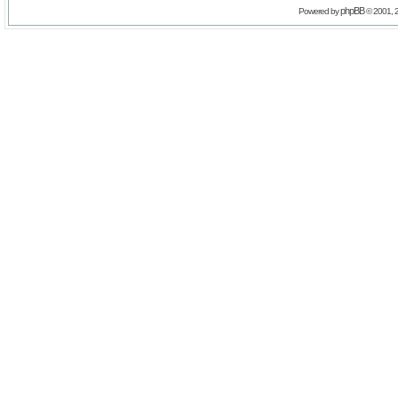
phpBB
Powered by
© 2001, 