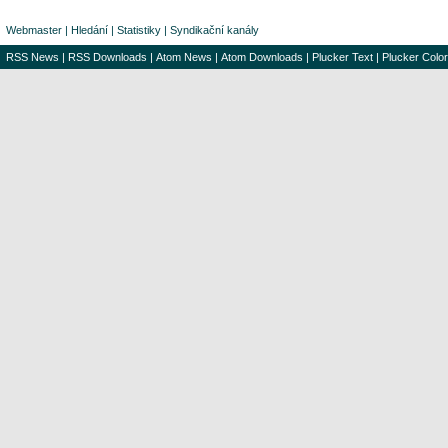
Webmaster
|
Hledání
|
Statistiky
|
Syndikační kanály
RSS News
|
RSS Downloads
|
Atom News
|
Atom Downloads
|
Plucker Text
|
Plucker Color