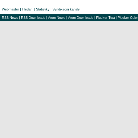
Webmaster
|
Hledání
|
Statistiky
|
Syndikační kanály
RSS News
|
RSS Downloads
|
Atom News
|
Atom Downloads
|
Plucker Text
|
Plucker Color