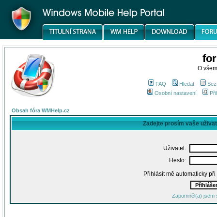
fo
O všem
FAQ
Hledat
Sez
Osobní nastavení
Při
Obsah fóra WMHelp.cz
Zadejte prosím vaše uživa
Uživatel:
Heslo:
Přihlásit mě automaticky př
Zapomněl(a) jsem 