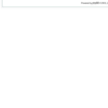
phpBB
Powered by
© 2001, 