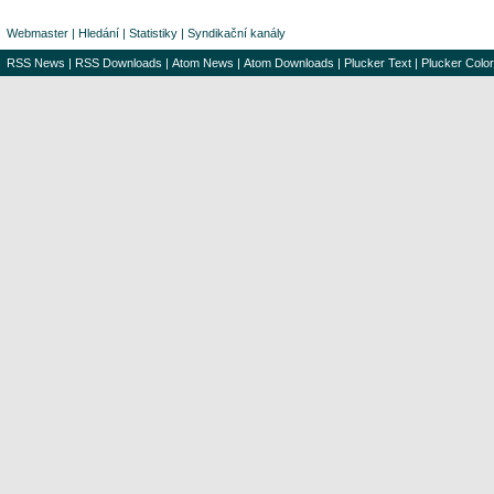
Webmaster
|
Hledání
|
Statistiky
|
Syndikační kanály
RSS News
|
RSS Downloads
|
Atom News
|
Atom Downloads
|
Plucker Text
|
Plucker Color