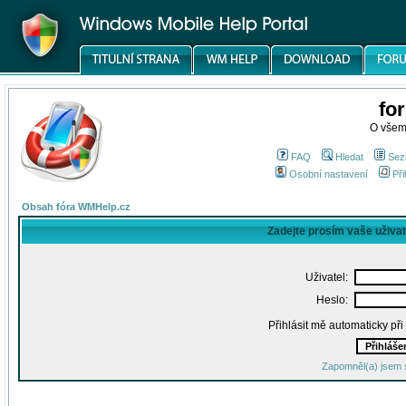
fo
O všem
FAQ
Hledat
Sez
Osobní nastavení
Při
Obsah fóra WMHelp.cz
Zadejte prosím vaše uživa
Uživatel:
Heslo:
Přihlásit mě automaticky př
Zapomněl(a) jsem 