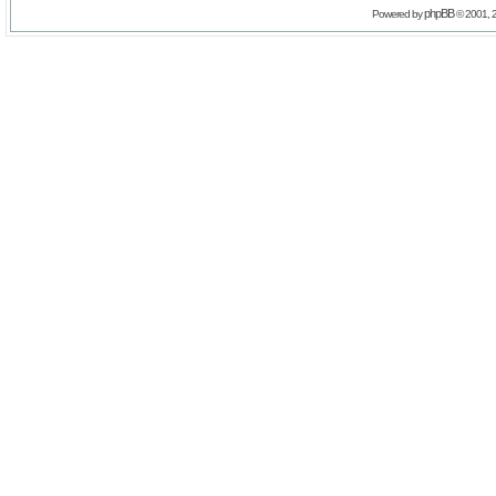
phpBB
Powered by
© 2001, 