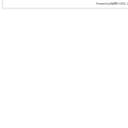
phpBB
Powered by
© 2001, 