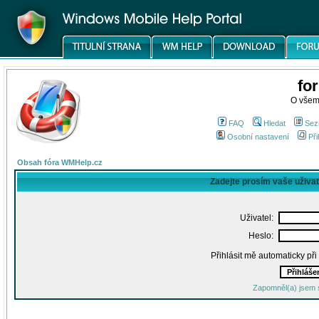
fo
O všem
FAQ
Hledat
Sez
Osobní nastavení
Při
Obsah fóra WMHelp.cz
Zadejte prosím vaše uživa
Uživatel:
Heslo:
Přihlásit mě automaticky př
Zapomněl(a) jsem 