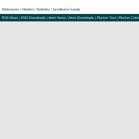
Webmaster
|
Hledání
|
Statistiky
|
Syndikační kanály
RSS News
|
RSS Downloads
|
Atom News
|
Atom Downloads
|
Plucker Text
|
Plucker Color