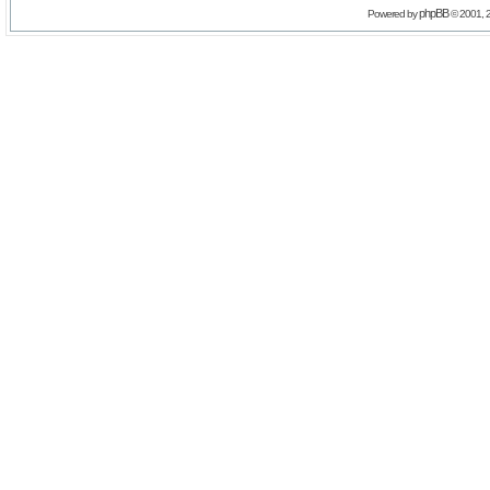
phpBB
Powered by
© 2001, 