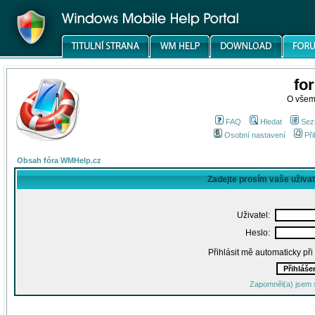
fo
O všem
FAQ
Hledat
Sez
Osobní nastavení
Při
Obsah fóra WMHelp.cz
Zadejte prosím vaše uživa
Uživatel:
Heslo:
Přihlásit mě automaticky př
Zapomněl(a) jsem 