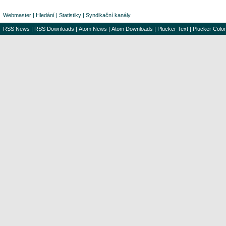
Webmaster
|
Hledání
|
Statistiky
|
Syndikační kanály
RSS News
|
RSS Downloads
|
Atom News
|
Atom Downloads
|
Plucker Text
|
Plucker Color