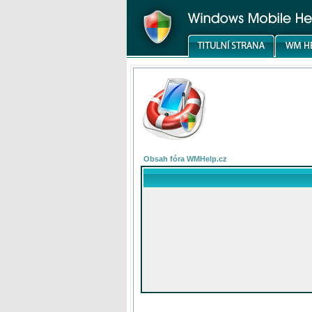
Obsah fóra WMHelp.cz