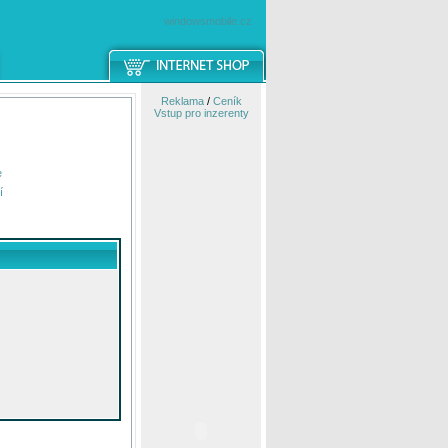
windowsmobile.cz
Reklama
/
Ceník
Vstup pro inzerenty
e
í