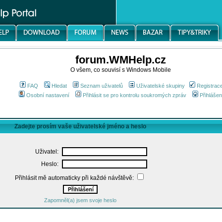
forum.WMHelp.cz
O všem, co souvisí s Windows Mobile
FAQ
Hledat
Seznam uživatelů
Uživatelské skupiny
Registrac
Osobní nastavení
Přihlásit se pro kontrolu soukromých zpráv
Přihlášen
Zadejte prosím vaše uživatelské jméno a heslo
Uživatel:
Heslo:
Přihlásit mě automaticky při každé návštěvě:
Zapomněl(a) jsem svoje heslo