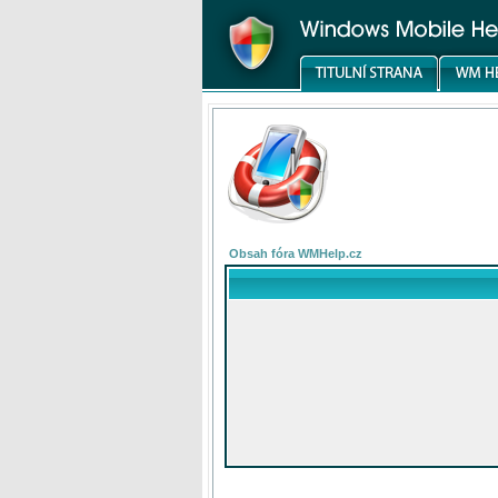
Obsah fóra WMHelp.cz