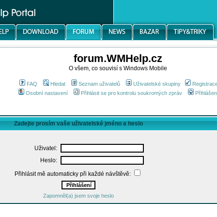
forum.WMHelp.cz
O všem, co souvisí s Windows Mobile
FAQ
Hledat
Seznam uživatelů
Uživatelské skupiny
Registrac
Osobní nastavení
Přihlásit se pro kontrolu soukromých zpráv
Přihlášen
Zadejte prosím vaše uživatelské jméno a heslo
Uživatel:
Heslo:
Přihlásit mě automaticky při každé návštěvě:
Zapomněl(a) jsem svoje heslo