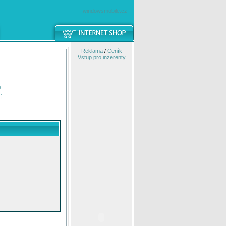
windowsmobile.cz
Reklama
/
Ceník
Vstup pro inzerenty
e
í