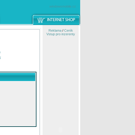
windowsmobile.cz
Reklama
/
Ceník
Vstup pro inzerenty
e
í