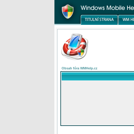
Obsah fóra WMHelp.cz