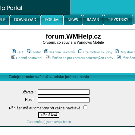
forum.WMHelp.cz
O všem, co souvisí s Windows Mobile
FAQ
Hledat
Seznam uživatelů
Uživatelské skupiny
Registrac
Osobní nastavení
Přihlásit se pro kontrolu soukromých zpráv
Přihlášen
Zadejte prosím vaše uživatelské jméno a heslo
Uživatel:
Heslo:
Přihlásit mě automaticky při každé návštěvě:
Zapomněl(a) jsem svoje heslo