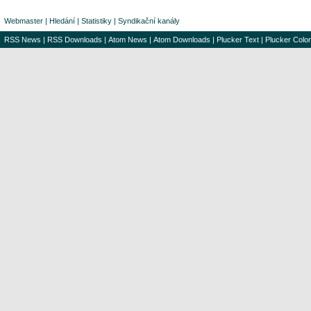
Webmaster
|
Hledání
|
Statistiky
|
Syndikační kanály
RSS News
|
RSS Downloads
|
Atom News
|
Atom Downloads
|
Plucker Text
|
Plucker Color