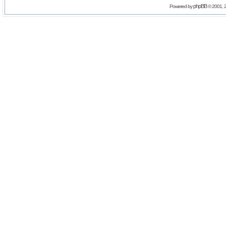
phpBB
Powered by
© 2001, 