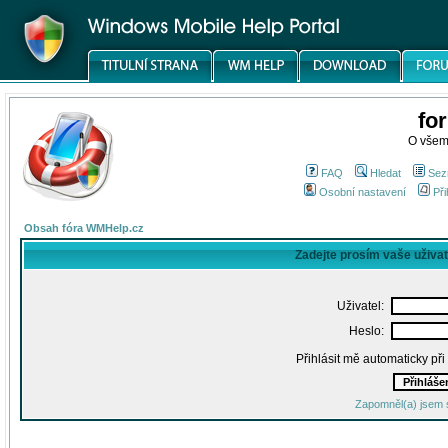
fo
O všem
FAQ
Hledat
Sez
Osobní nastavení
Při
Obsah fóra WMHelp.cz
Zadejte prosím vaše uživa
Uživatel:
Heslo:
Přihlásit mě automaticky př
Zapomněl(a) jsem 