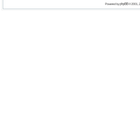
phpBB
Powered by
© 2001, 