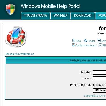
fo
O všem
FAQ
Hledat
Sez
Osobní nastavení
Při
Obsah fóra WMHelp.cz
Zadejte prosím vaše uživa
Uživatel:
Heslo:
Přihlásit mě automaticky př
Zapomněl(a) jsem 