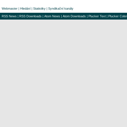
Webmaster
|
Hledání
|
Statistiky
|
Syndikační kanály
RSS News
|
RSS Downloads
|
Atom News
|
Atom Downloads
|
Plucker Text
|
Plucker Color