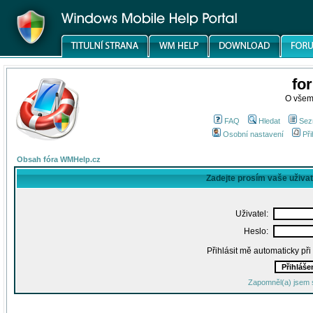
fo
O všem
FAQ
Hledat
Sez
Osobní nastavení
Při
Obsah fóra WMHelp.cz
Zadejte prosím vaše uživa
Uživatel:
Heslo:
Přihlásit mě automaticky př
Zapomněl(a) jsem 