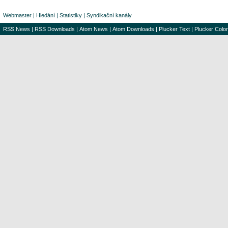
Webmaster
|
Hledání
|
Statistiky
|
Syndikační kanály
RSS News
|
RSS Downloads
|
Atom News
|
Atom Downloads
|
Plucker Text
|
Plucker Color