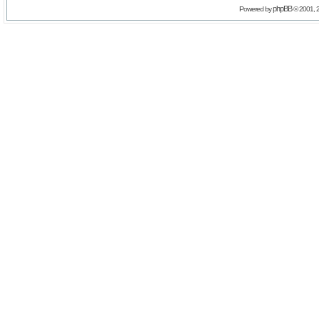
phpBB
Powered by
© 2001, 