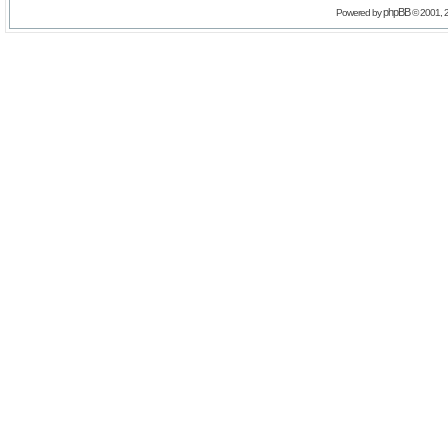
phpBB
Powered by
© 2001, 