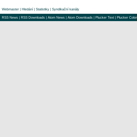
Webmaster
|
Hledání
|
Statistiky
|
Syndikační kanály
RSS News
|
RSS Downloads
|
Atom News
|
Atom Downloads
|
Plucker Text
|
Plucker Color