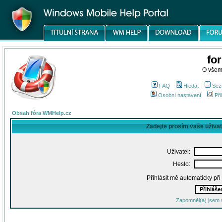
fo
O všem
FAQ
Hledat
Sez
Osobní nastavení
Při
Obsah fóra WMHelp.cz
Zadejte prosím vaše uživa
Uživatel:
Heslo:
Přihlásit mě automaticky př
Zapomněl(a) jsem 