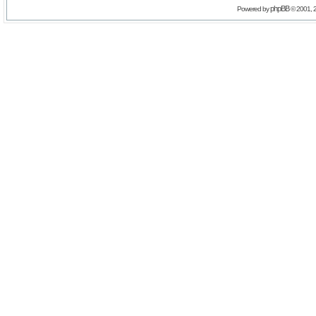
phpBB
Powered by
© 2001, 