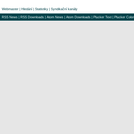
Webmaster
|
Hledání
|
Statistiky
|
Syndikační kanály
RSS News
|
RSS Downloads
|
Atom News
|
Atom Downloads
|
Plucker Text
|
Plucker Color