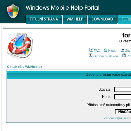
fo
O všem
FAQ
Hledat
Sez
Osobní nastavení
Při
Obsah fóra WMHelp.cz
Zadejte prosím vaše uživa
Uživatel:
Heslo:
Přihlásit mě automaticky př
Zapomněl(a) jsem 