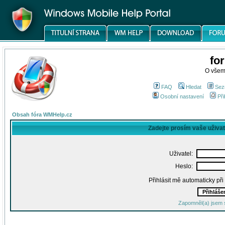
fo
O všem
FAQ
Hledat
Sez
Osobní nastavení
Při
Obsah fóra WMHelp.cz
Zadejte prosím vaše uživa
Uživatel:
Heslo:
Přihlásit mě automaticky př
Zapomněl(a) jsem 