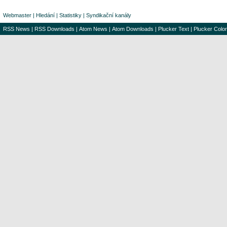
Webmaster
|
Hledání
|
Statistiky
|
Syndikační kanály
RSS News
|
RSS Downloads
|
Atom News
|
Atom Downloads
|
Plucker Text
|
Plucker Color