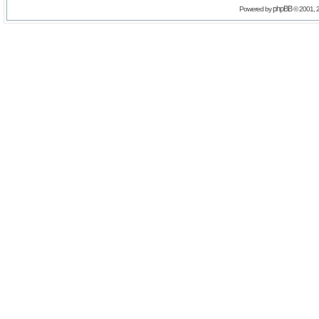
phpBB
Powered by
© 2001, 