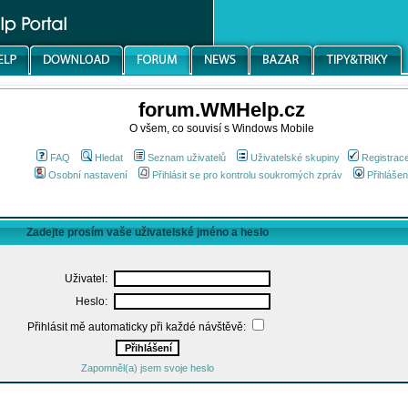
forum.WMHelp.cz
O všem, co souvisí s Windows Mobile
FAQ
Hledat
Seznam uživatelů
Uživatelské skupiny
Registrac
Osobní nastavení
Přihlásit se pro kontrolu soukromých zpráv
Přihlášen
Zadejte prosím vaše uživatelské jméno a heslo
Uživatel:
Heslo:
Přihlásit mě automaticky při každé návštěvě:
Zapomněl(a) jsem svoje heslo