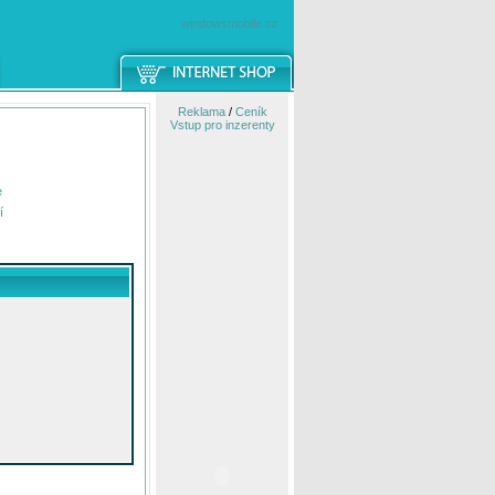
windowsmobile.cz
Reklama
/
Ceník
Vstup pro inzerenty
e
í