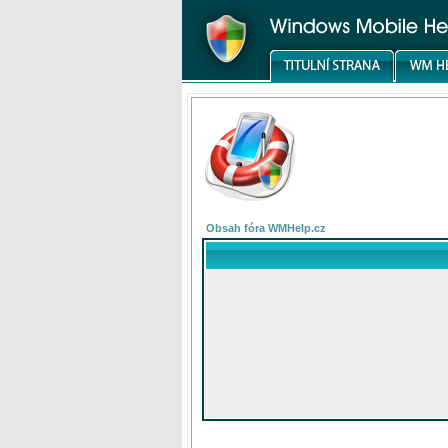
Obsah fóra WMHelp.cz