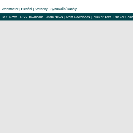
Webmaster
|
Hledání
|
Statistiky
|
Syndikační kanály
RSS News
|
RSS Downloads
|
Atom News
|
Atom Downloads
|
Plucker Text
|
Plucker Color