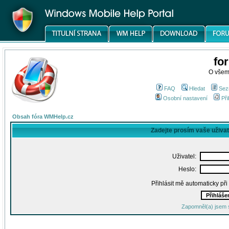
fo
O všem
FAQ
Hledat
Sez
Osobní nastavení
Při
Obsah fóra WMHelp.cz
Zadejte prosím vaše uživa
Uživatel:
Heslo:
Přihlásit mě automaticky př
Zapomněl(a) jsem 