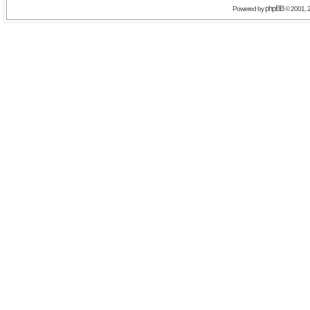
phpBB
Powered by
© 2001, 