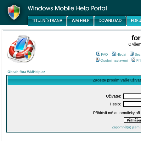
fo
O všem
FAQ
Hledat
Sez
Osobní nastavení
Při
Obsah fóra WMHelp.cz
Zadejte prosím vaše uživa
Uživatel:
Heslo:
Přihlásit mě automaticky př
Zapomněl(a) jsem 