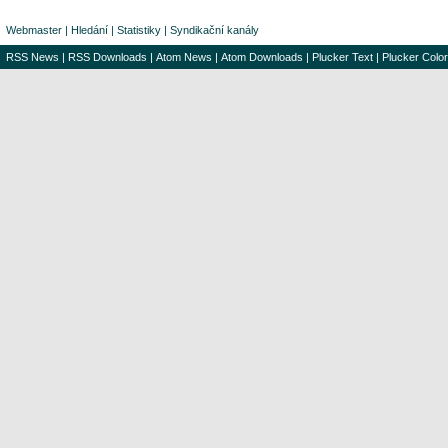
Webmaster
|
Hledání
|
Statistiky
|
Syndikační kanály
RSS News
|
RSS Downloads
|
Atom News
|
Atom Downloads
|
Plucker Text
|
Plucker Color