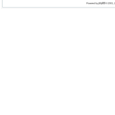
phpBB
Powered by
© 2001, 