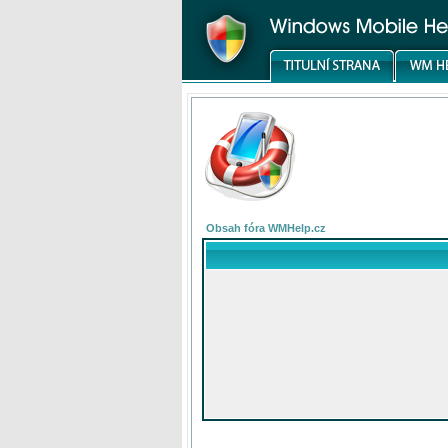
Obsah fóra WMHelp.cz