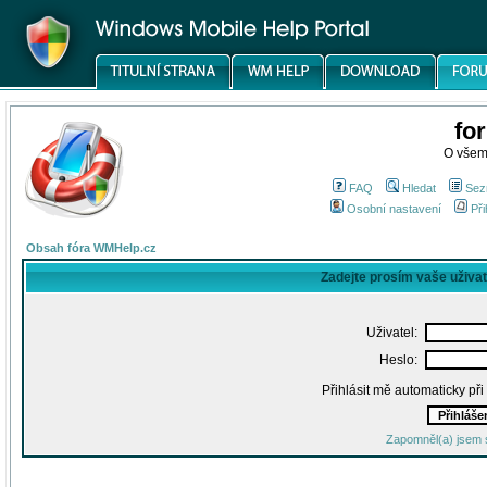
fo
O všem
FAQ
Hledat
Sez
Osobní nastavení
Při
Obsah fóra WMHelp.cz
Zadejte prosím vaše uživa
Uživatel:
Heslo:
Přihlásit mě automaticky př
Zapomněl(a) jsem 