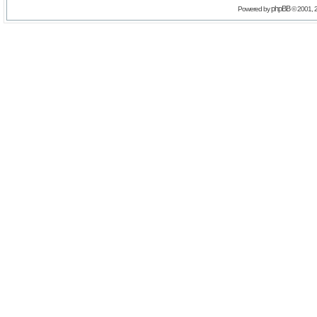
phpBB
Powered by
© 2001, 