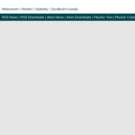
Webmaster
|
Hledání
|
Statistiky
|
Syndikační kanály
RSS News
|
RSS Downloads
|
Atom News
|
Atom Downloads
|
Plucker Text
|
Plucker Color