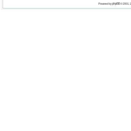
phpBB
Powered by
© 2001, 