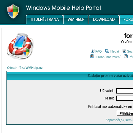
fo
O všem
FAQ
Hledat
Sez
Osobní nastavení
Při
Obsah fóra WMHelp.cz
Zadejte prosím vaše uživa
Uživatel:
Heslo:
Přihlásit mě automaticky př
Zapomněl(a) jsem 