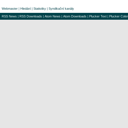
Webmaster
|
Hledání
|
Statistiky
|
Syndikační kanály
RSS News
|
RSS Downloads
|
Atom News
|
Atom Downloads
|
Plucker Text
|
Plucker Color