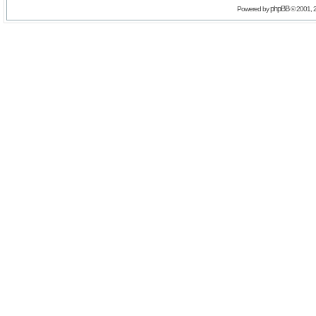
phpBB
Powered by
© 2001, 