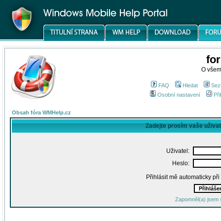
fo
O všem
FAQ
Hledat
Sez
Osobní nastavení
Při
Obsah fóra WMHelp.cz
Zadejte prosím vaše uživa
Uživatel:
Heslo:
Přihlásit mě automaticky př
Zapomněl(a) jsem 