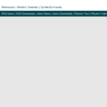
Webmaster
|
Hledání
|
Statistiky
|
Syndikační kanály
RSS News
|
RSS Downloads
|
Atom News
|
Atom Downloads
|
Plucker Text
|
Plucker Color