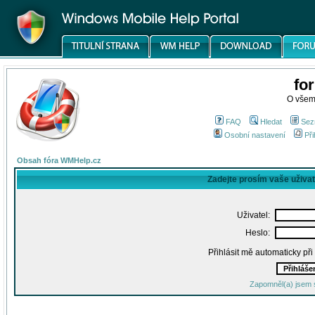
fo
O všem
FAQ
Hledat
Sez
Osobní nastavení
Při
Obsah fóra WMHelp.cz
Zadejte prosím vaše uživa
Uživatel:
Heslo:
Přihlásit mě automaticky př
Zapomněl(a) jsem 