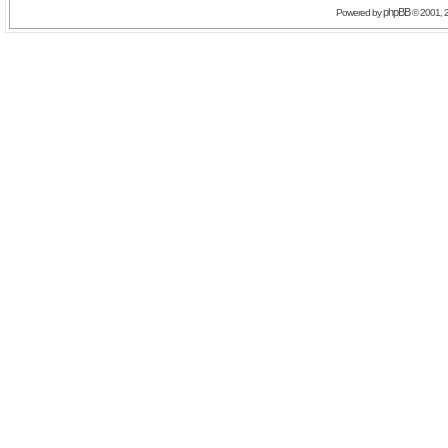
phpBB
Powered by
© 2001, 