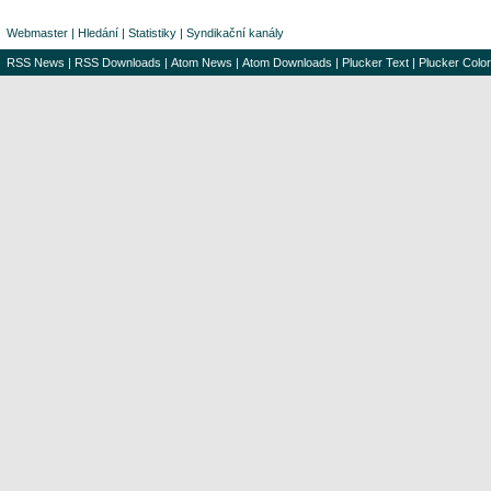
Webmaster
|
Hledání
|
Statistiky
|
Syndikační kanály
RSS News
|
RSS Downloads
|
Atom News
|
Atom Downloads
|
Plucker Text
|
Plucker Color