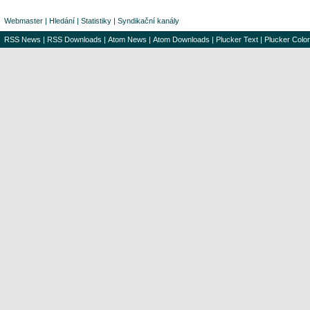
Webmaster
|
Hledání
|
Statistiky
|
Syndikační kanály
RSS News
|
RSS Downloads
|
Atom News
|
Atom Downloads
|
Plucker Text
|
Plucker Color