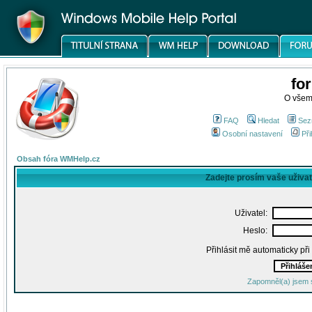
fo
O všem
FAQ
Hledat
Sez
Osobní nastavení
Při
Obsah fóra WMHelp.cz
Zadejte prosím vaše uživa
Uživatel:
Heslo:
Přihlásit mě automaticky př
Zapomněl(a) jsem 