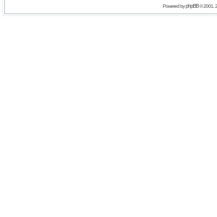
phpBB
Powered by
© 2001, 