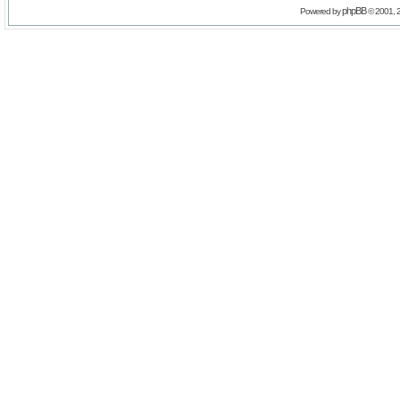
phpBB
Powered by
© 2001, 