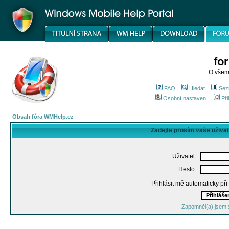
fo
O všem
FAQ
Hledat
Sez
Osobní nastavení
Při
Obsah fóra WMHelp.cz
Zadejte prosím vaše uživa
Uživatel:
Heslo:
Přihlásit mě automaticky př
Zapomněl(a) jsem 