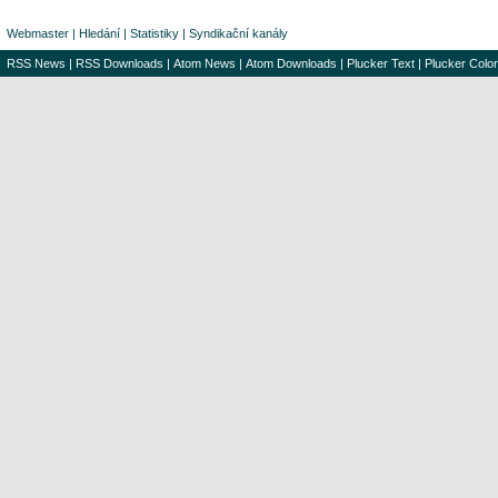
Webmaster
|
Hledání
|
Statistiky
|
Syndikační kanály
RSS News
|
RSS Downloads
|
Atom News
|
Atom Downloads
|
Plucker Text
|
Plucker Color