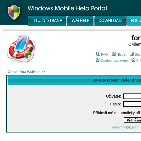
fo
O všem
FAQ
Hledat
Sez
Osobní nastavení
Při
Obsah fóra WMHelp.cz
Zadejte prosím vaše uživa
Uživatel:
Heslo:
Přihlásit mě automaticky př
Zapomněl(a) jsem 