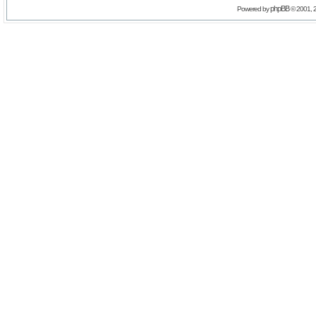
phpBB
Powered by
© 2001, 