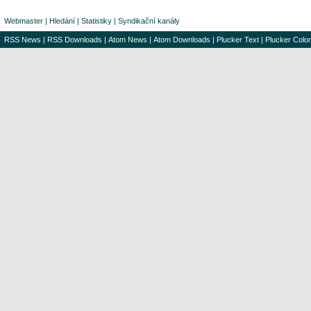
Webmaster
|
Hledání
|
Statistiky
|
Syndikační kanály
RSS News
|
RSS Downloads
|
Atom News
|
Atom Downloads
|
Plucker Text
|
Plucker Color