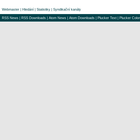
Webmaster
|
Hledání
|
Statistiky
|
Syndikační kanály
RSS News
|
RSS Downloads
|
Atom News
|
Atom Downloads
|
Plucker Text
|
Plucker Color