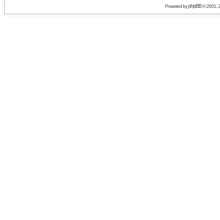
phpBB
Powered by
© 2001, 