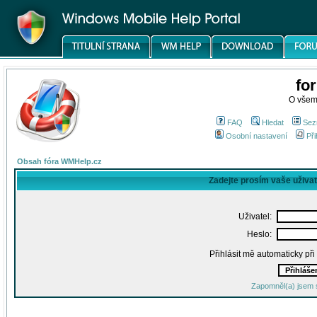
fo
O všem
FAQ
Hledat
Sez
Osobní nastavení
Při
Obsah fóra WMHelp.cz
Zadejte prosím vaše uživa
Uživatel:
Heslo:
Přihlásit mě automaticky př
Zapomněl(a) jsem 