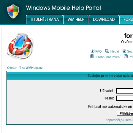
fo
O všem
FAQ
Hledat
Sez
Osobní nastavení
Při
Obsah fóra WMHelp.cz
Zadejte prosím vaše uživa
Uživatel:
Heslo:
Přihlásit mě automaticky př
Zapomněl(a) jsem 