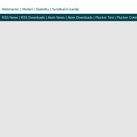
Webmaster
|
Hledání
|
Statistiky
|
Syndikační kanály
RSS News
|
RSS Downloads
|
Atom News
|
Atom Downloads
|
Plucker Text
|
Plucker Color