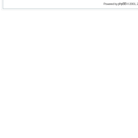
phpBB
Powered by
© 2001, 